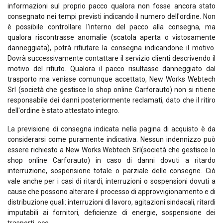
informazioni sul proprio pacco qualora non fosse ancora stato
consegnato nei tempi previsti indicando il numero dell'ordine. Non
è possibile controllare l'interno del pacco alla consegna, ma
qualora riscontrasse anomalie (scatola aperta o vistosamente
danneggiata), potrà rifiutare la consegna indicandone il motivo.
Dovrà successivamente contattare il servizio clienti descrivendo il
motivo del rifiuto. Qualora il pacco risultasse danneggiato dal
trasporto ma venisse comunque accettato, New Works Webtech
Srl (società che gestisce lo shop online Carforauto) non si ritiene
responsabile dei danni posteriormente reclamati, dato che il ritiro
dell'ordine è stato attestato integro.
La previsione di consegna indicata nella pagina di acquisto è da
considerarsi come puramente indicativa. Nessun indennizzo può
essere richiesto a New Works Webtech Srl(società che gestisce lo
shop online Carforauto) in caso di danni dovuti a ritardo
interruzione, sospensione totale o parziale delle consegne. Ciò
vale anche per i casi di ritardi, interruzioni o sospensioni dovuti a
cause che possono alterare il processo di approvvigionamento e di
distribuzione quali: interruzioni di lavoro, agitazioni sindacali, ritardi
imputabili ai fornitori, deficienze di energie, sospensione dei