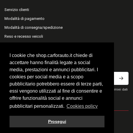
Servizio clienti
Modalità di pagamento
Modalità di consegna/spedizione
Reso e recesso veicoli
Reso e recesso accessori
I cookie che shop.carforauto.it chiede di
ISCRIVITI ALLA NEWSLETTER
accettare hanno finalità legate a social
media, prestazioni e annunci pubblicitari. I
cookies per social media e a scopo
pubblicitario potrebbero essere di terze parti,
Ho letto la privacy policy del sito e acconsento al trattamento dei miei dati
essi vengono utilizzati al fine di consentire e
personali per ricevere comunicazioni commerciali.
offrire funzionalità social e annunci
pubblicitari personalizzati.
Cookies policy
© 2026 Fratelli Carfora Snc - All rights reserved.
Prosegui