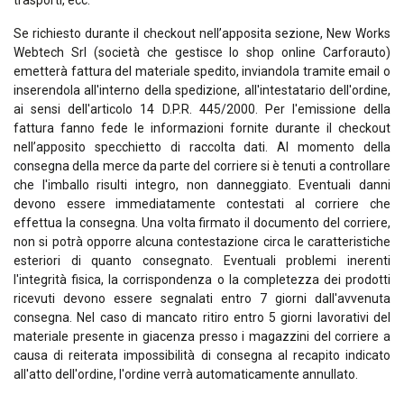
trasporti, ecc.
Se richiesto durante il checkout nell’apposita sezione, New Works
Webtech Srl (società che gestisce lo shop online Carforauto)
emetterà fattura del materiale spedito, inviandola tramite email o
inserendola all'interno della spedizione, all'intestatario dell'ordine,
ai sensi dell'articolo 14 D.P.R. 445/2000. Per l'emissione della
fattura fanno fede le informazioni fornite durante il checkout
nell’apposito specchietto di raccolta dati. Al momento della
consegna della merce da parte del corriere si è tenuti a controllare
che l'imballo risulti integro, non danneggiato. Eventuali danni
devono essere immediatamente contestati al corriere che
effettua la consegna. Una volta firmato il documento del corriere,
non si potrà opporre alcuna contestazione circa le caratteristiche
esteriori di quanto consegnato. Eventuali problemi inerenti
l'integrità fisica, la corrispondenza o la completezza dei prodotti
ricevuti devono essere segnalati entro 7 giorni dall'avvenuta
consegna. Nel caso di mancato ritiro entro 5 giorni lavorativi del
materiale presente in giacenza presso i magazzini del corriere a
causa di reiterata impossibilità di consegna al recapito indicato
all'atto dell'ordine, l'ordine verrà automaticamente annullato.