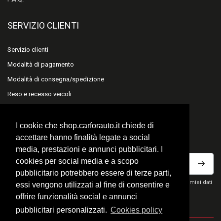
SERVIZIO CLIENTI
Servizio clienti
Modalità di pagamento
Modalità di consegna/spedizione
Reso e recesso veicoli
Reso e recesso accessori
I cookie che shop.carforauto.it chiede di
ISCRIVITI ALLA NEWSLETTER
accettare hanno finalità legate a social
media, prestazioni e annunci pubblicitari. I
cookies per social media e a scopo
pubblicitario potrebbero essere di terze parti,
Ho letto la privacy policy del sito e acconsento al trattamento dei miei dati
essi vengono utilizzati al fine di consentire e
personali per ricevere comunicazioni commerciali.
offrire funzionalità social e annunci
pubblicitari personalizzati.
Cookies policy