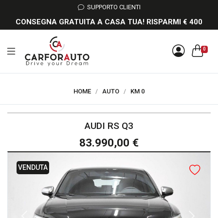
SUPPORTO CLIENTI
CONSEGNA GRATUITA A CASA TUA! RISPARMI € 400
0
HOME
/
AUTO
/
KM 0
AUDI RS Q3
83.990,00 €
VENDUTA