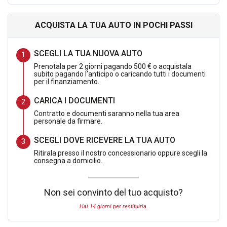
pagato.
ACQUISTA LA TUA AUTO IN POCHI PASSI
SCEGLI LA TUA NUOVA AUTO
DOTAZIONE EXTRA SERIE INCLUSA NELL OFFERTA:
Prenotala per 2 giorni pagando 500 € o acquistala
subito pagando l’anticipo o caricando tutti i documenti
per il finanziamento.
CARICA I DOCUMENTI
VERNICE METALLIZZATA
Contratto e documenti saranno nella tua area
personale da firmare.
TETTO PANORAMICO
INTELLIGENT PACK : Comprende :
SCEGLI DOVE RICEVERE LA TUA AUTO
-
Exit Assist (avvisatore acustico e frenata di emergenza in
Ritirala presso il nostro concessionario oppure scegli la
caso di pericolo all’uscita dal parcheggio)
consegna a domicilio.
-Top View CameraTop View Camera
-PreCrash assist (anteriore e posteriore)PreCrash assist
Non sei convinto del tuo acquisto?
(anteriore e posteriore)
Hai 14 giorni per restituirla.
-Light assist (dispositivo di assistenza abbaglianti)Light assist
(dispositivo di assistenza abbaglianti)