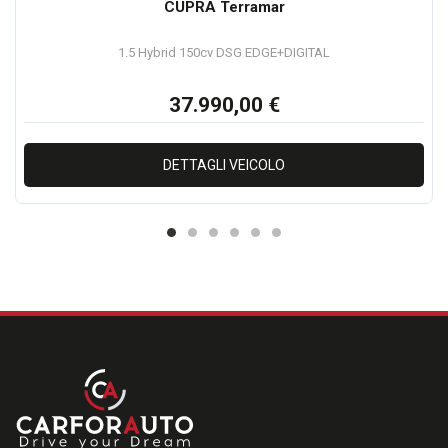
ALLESTIMENTO
CUPRA Terramar
CILINDRATA
ALIMENTAZIONE( BENZINA ,DIESEL, METANO, GPL, ELETTRICO,
1.5 Hybrid 150cv DSG EDGE+DIGITAL
HYBRID)
37.990,00 €
CHILOMETRI PERCORSI
ANNO IMMATRICOLAZIONE
SEGNALARE SE PRESENTI DANNI MECCANICI E/O
DETTAGLI VEICOLO
CARROZZERIA
NOTE LEGALI
Gli accessori e le specifiche tecniche riportate in questa scheda
sono da considerarsi puramente indicative. Nonostante gli
sforzi fatti per garantire l'accuratezza delle informazioni
precedenti, potrebbero essere presenti alcune imprecisioni. È