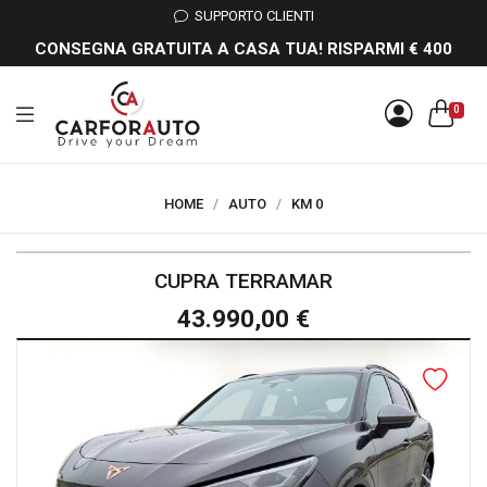
SUPPORTO CLIENTI
CONSEGNA GRATUITA A CASA TUA! RISPARMI € 400
0
HOME
/
AUTO
/
KM 0
CUPRA TERRAMAR
43.990,00 €