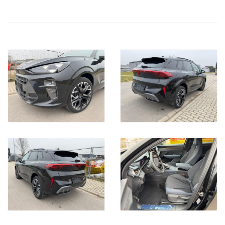
-Head-up display con realtà aumentataHead-up display con
realtà aumentata
-Side Assist (include sistema di monitoraggio dell'angolo
cieco)Side Assist (include sistema di monitoraggio dell'angolo
cieco)
-Lane assist (sistema di mantenimento della corsia)Lane assist
(sistema di mantenimento della corsia)--Con sistema di
sicurezza ampliato (sistema proattivo di protezione degli
occupanti)Con sistema di sicurezza ampliato (sistema
proattivo di protezione degli occupanti)
NAVIGATION SYSTEM
ESTENSIONE GARANZIA ULTERIORE 3 ANNI
DETTAGLIO OFFERTA:
Listino a Nuovo Comprensivo degli accessori e vernice