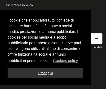
Reso e recesso veicoli
Reso e recesso accessori
I cookie che shop.carforauto.it chiede di
ISCRIVITI ALLA NEWSLETTER
accettare hanno finalità legate a social
media, prestazioni e annunci pubblicitari. I
cookies per social media e a scopo
pubblicitario potrebbero essere di terze parti,
Ho letto la privacy policy del sito e acconsento al trattamento dei miei dati
essi vengono utilizzati al fine di consentire e
personali per ricevere comunicazioni commerciali.
offrire funzionalità social e annunci
pubblicitari personalizzati.
Cookies policy
© 2026 Fratelli Carfora Snc - All rights reserved.
Prosegui
P.IVA 02658930132