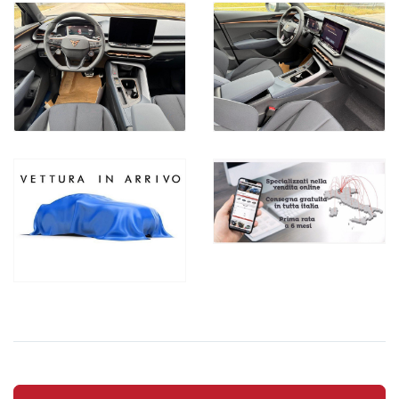
60.455,00 Euro
SENZA PROMO CARFORAUTO EASY & SAFE :45.990,00 Euro
CON PROMO CARFORAUTO EASY & SAFE Euro 43.990,00
(offerta valida con sottoscrizione dei servizi finanziari e
assicurativi , escluso gli oneri finanziari)
Ipt/immatricolazioni esclusi
FINANZIA LA TUA AUTO
POTRAI SCEGLIERE FRA NUMEROSE TIPOLOGIE DI
FINANZIAMENTO E CON LA POSSIBILITA' DI AGGIUNGERE