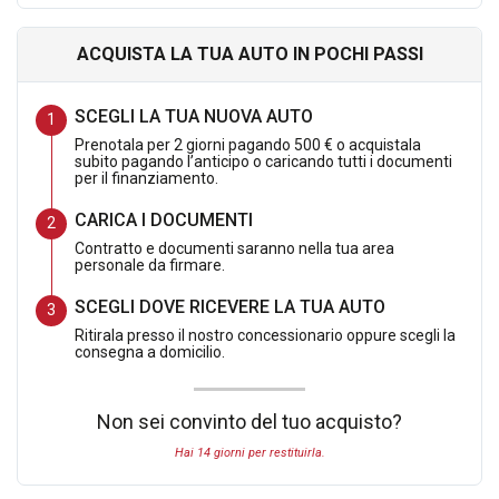
!
Potrai quindi testare e provare il tuo nuovo veicolo e se non
ACQUISTA LA TUA AUTO IN POCHI PASSI
dovesse soddisfarti lo potrai restituire ricevendo l importo
pagato.
SCEGLI LA TUA NUOVA AUTO
Prenotala per 2 giorni pagando 500 € o acquistala
Dotazione extra serie inclusa nell offerta:
subito pagando l’anticipo o caricando tutti i documenti
per il finanziamento.
Infotaiment pack ( Sistema di navigazione , impianto
CARICA I DOCUMENTI
stereo JBL)
Contratto e documenti saranno nella tua area
personale da firmare.
Vernice
SCEGLI DOVE RICEVERE LA TUA AUTO
DETTAGLIO OFFERTA:
Ritirala presso il nostro concessionario oppure scegli la
consegna a domicilio.
Listino a Nuovo Comprensivo degli accessori e vernice
32.940,00 Euro
Non sei convinto del tuo acquisto?
Hai 14 giorni per restituirla.
SENZA PROMO CARFORAUTO EASY & SAFE : 29.990,00 Euro