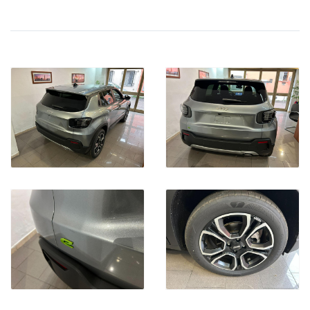
CON PROMO CARFORAUTO EASY & SAFE Euro 28.990,00
(offerta valida con sottoscrizione dei servizi finanziari e
assicurativi , escluso gli oneri finanziari)
Ipt/immatricolazioni esclusi
FINANZIA LA TUA AUTO
POTRAI SCEGLIERE FRA NUMEROSE TIPOLOGIE DI
FINANZIAMENTO E CON LA POSSIBILITA' DI AGGIUNGERE
NUMEROSI SERVIZI COME ASSICURAZIONI FURTO INCENDIO,
KASKO, ESTENSIONI GARANZIE E PACCHETTI MANUTENZIONE