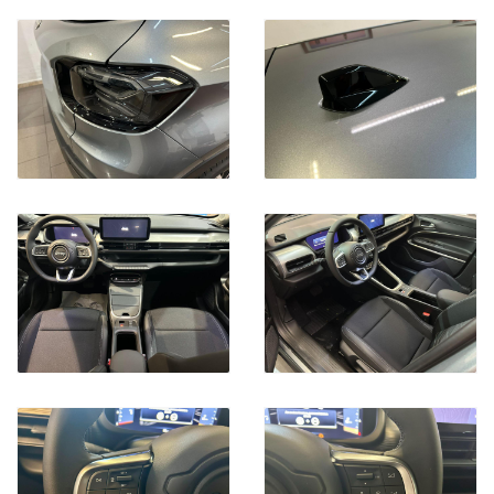
HYBRID)
CHILOMETRI PERCORSI
ANNO IMMATRICOLAZIONE
SEGNALARE SE PRESENTI DANNI MECCANICI E/O
CARROZZERIA
NOTE LEGALI
Gli accessori e le specifiche tecniche riportate in questa scheda
sono da considerarsi puramente indicative. Nonostante gli
sforzi fatti per garantire l'accuratezza delle informazioni
precedenti, potrebbero essere presenti alcune imprecisioni. È
importante non affidarsi a tali informazioni e controllare,
contattando la nostra concessionaria, qualunque elemento o