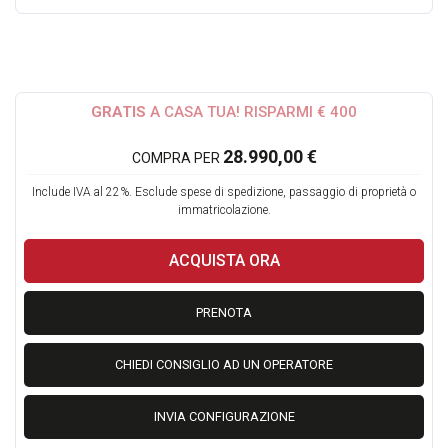
Ecco i 6 motivi principali :
1) Acquisto facile e veloce, anche On line. Sara' il nostro
Team a gestire l iter burocratico e a seguirti passo dopo
passo in tutte le fasi.
GRATIS
A CASA TUA! RISPARMI € 400
2) consegna a domicilio Gratuita
28.990,00 €
COMPRA PER
3) Veicoli certificati e selezionati
4) Garanzia sui nostri veicoli fino a 60 mesi
Include IVA al 22%. Esclude spese di spedizione, passaggio di proprietà o
5) Puoi Finanziare la Tua Nuova auto
immatricolazione.
6) Formula Soddisfatto o rimborsato
ACQUISTA ORA
7) Qualita' a 5 Stelle!
PRENOTA
CHIEDI CONSIGLIO AD UN OPERATORE
Formula soddisfatto o Rimborsato:
INVIA CONFIGURAZIONE
Dal ricevimento del veicolo avrai 21 giorni o 500 Km di prova