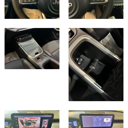
aspetto che potrebbe influenzare la vostra decisione di
acquistare il veicolo. Eventuali incongruenze tra le
caratteristiche presentate nella scheda descrittiva e le effettive
dotazioni del veicolo dipendono dal variare dei listini e dei
contenuti dei pacchetti e non sono imputabili alla nostra volontà
e non costituiscono in alcun modo un vincolo contrattuale per il
venditore. Il prezzo di vendita non comprende tutti gli oneri
accessori vigenti quali ad esempio: il costo del trasferimento di
proprietà, la tassa di possesso, le spese d'istruttoria di eventuali
finanziamenti o leasing ecc.
I nostri consulenti sono a vostra disposizione per qualsiasi
chiarimento