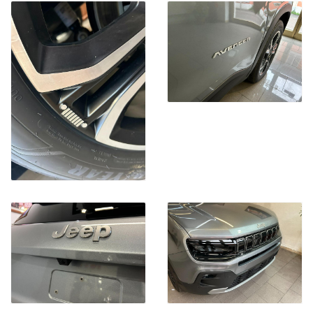
CONTATTA I NOSTRI CONSULENTI PER AVERE LA SOLUZIONE
PIU' ADATTA ALLE TUE ESIGENZE.
PERMUTA USATO
ACCETTIAMO IL VOSTRO VEICOLO IN PERMUTA.
PER AVER UNA VALUTAZIONE ON LINE VI PREGHIAMO DI
INDICARE I SEGUENTI DATI:
MARCA
MODELLO
ALLESTIMENTO
CILINDRATA
ALIMENTAZIONE( BENZINA ,DIESEL, METANO, GPL, ELETTRICO,