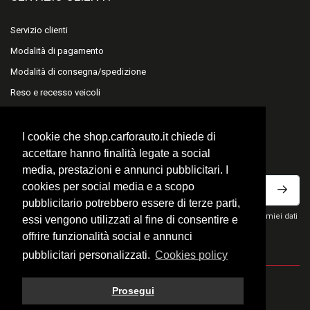
Servizio clienti
Modalità di pagamento
Modalità di consegna/spedizione
Reso e recesso veicoli
Reso e recesso accessori
I cookie che shop.carforauto.it chiede di
ISCRIVITI ALLA NEWSLETTER
accettare hanno finalità legate a social
media, prestazioni e annunci pubblicitari. I
cookies per social media e a scopo
pubblicitario potrebbero essere di terze parti,
Ho letto la privacy policy del sito e acconsento al trattamento dei miei dati
essi vengono utilizzati al fine di consentire e
personali per ricevere comunicazioni commerciali.
offrire funzionalità social e annunci
pubblicitari personalizzati.
Cookies policy
© 2026 Fratelli Carfora Snc - All rights reserved.
Prosegui