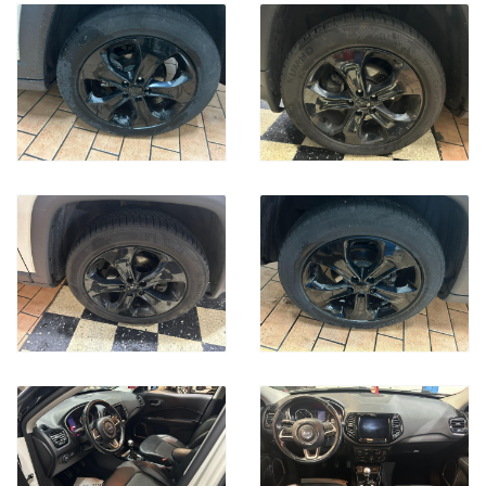
Imperfezioni :
i nostri tecnici verificano con attenzione le condizioni di ogni
vettura, incluso i segni di usura dovuti dall utilizzo e all eta' .
Ti segnaliamo nella galleria fotografica anche le piccole
imperfezioni che il veicolo presenta.
VETTURA FINANZIABILE
Acquistiamo il tuo Veicolo Usato: