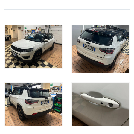
CON PROMO CARFORAUTO EASY & SAFE Euro 18.490,00
(offerta valida con sottoscrizione dei servizi finanziari e
assicurativi , escluso gli oneri finanziari)
Ipt/immatricolazioni esclusi
La Vettura Verra' Consegnata con :
Doppie Chiavi
Libretto istruzioni
Revisione periodica valida fino a 01/2025
Pre Consegna Con 60 Controlli
Garanzia 12 Mesi