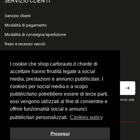
SERVIZIO CLIENTI
Servizio clienti
Modalità di pagamento
Modalità di consegna/spedizione
Reso e recesso veicoli
Reso e recesso accessori
I cookie che shop.carforauto.it chiede di
ISCRIVITI ALLA NEWSLETTER
accettare hanno finalità legate a social
media, prestazioni e annunci pubblicitari. I
cookies per social media e a scopo
pubblicitario potrebbero essere di terze parti,
Ho letto la privacy policy del sito e acconsento al trattamento dei miei dati
essi vengono utilizzati al fine di consentire e
personali per ricevere comunicazioni commerciali.
offrire funzionalità social e annunci
pubblicitari personalizzati.
Cookies policy
© 2026 Fratelli Carfora Snc - All rights reserved.
Prosegui