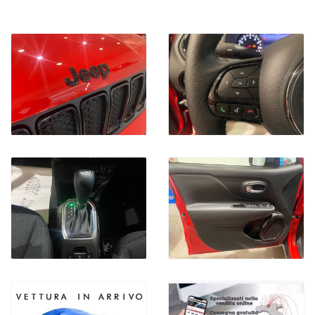
FINANZIA LA TUA AUTO
POTRAI SCEGLIERE FRA NUMEROSE TIPOLOGIE DI
FINANZIAMENTO E CON LA POSSIBILITA' DI AGGIUNGERE
NUMEROSI SERVIZI COME ASSICURAZIONI FURTO INCENDIO,
KASKO, ESTENSIONI GARANZIE E PACCHETTI MANUTENZIONE
CONTATTA I NOSTRI CONSULENTI PER AVERE LA SOLUZIONE
PIU' ADATTA ALLE TUE ESIGENZE.
PERMUTA USATO