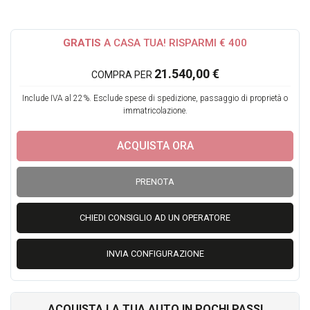
1) Acquisto facile e veloce, anche On line. Sara' il nostro
Team a gestire l iter burocratico e a seguirti passo dopo
passo in tutte le fasi.
GRATIS
A CASA TUA! RISPARMI € 400
2) consegna a domicilio Gratuita
21.540,00 €
COMPRA PER
3) Veicoli certificati e selezionati
4) Garanzia sui nostri veicoli fino a 60 mesi
Include IVA al 22%. Esclude spese di spedizione, passaggio di proprietà o
5) Puoi Finanziare la Tua Nuova auto
immatricolazione.
6) Formula Soddisfatto o rimborsato
ACQUISTA ORA
7) Qualita' a 5 Stelle!
PRENOTA
CHIEDI CONSIGLIO AD UN OPERATORE
Formula soddisfatto o Rimborsato:
INVIA CONFIGURAZIONE
Dal ricevimento del veicolo avrai 21 giorni o 500 Km di prova
!
Potrai quindi testare e provare il tuo nuovo veicolo e se non
ACQUISTA LA TUA AUTO IN POCHI PASSI