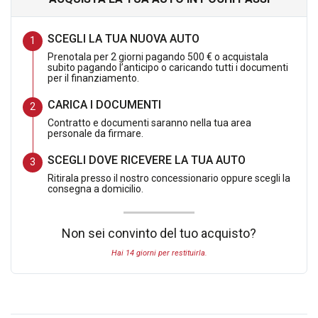
dovesse soddisfarti lo potrai restituire ricevendo l importo
pagato.
SCEGLI LA TUA NUOVA AUTO
Prenotala per 2 giorni pagando 500 € o acquistala
subito pagando l’anticipo o caricando tutti i documenti
per il finanziamento.
DETTAGLIO OFFERTA:
CARICA I DOCUMENTI
Contratto e documenti saranno nella tua area
personale da firmare.
SENZA PROMO CARFORAUTO EASY & SAFE : 22.990,00 Euro
SCEGLI DOVE RICEVERE LA TUA AUTO
Ritirala presso il nostro concessionario oppure scegli la
CON PROMO CARFORAUTO EASY & SAFE Euro 21.450,00
consegna a domicilio.
(offerta valida con sottoscrizione dei servizi finanziari e
assicurativi , escluso gli oneri finanziari)
Non sei convinto del tuo acquisto?
Hai 14 giorni per restituirla.
Ipt/immatricolazioni esclusi