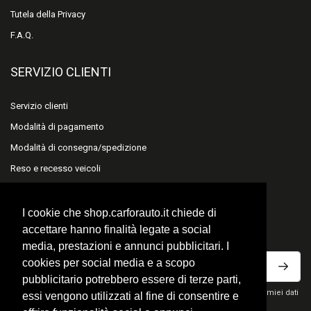
Tutela della Privacy
F.A.Q.
SERVIZIO CLIENTI
Servizio clienti
Modalità di pagamento
Modalità di consegna/spedizione
Reso e recesso veicoli
Reso e recesso accessori
I cookie che shop.carforauto.it chiede di
ISCRIVITI ALLA NEWSLETTER
accettare hanno finalità legate a social
media, prestazioni e annunci pubblicitari. I
cookies per social media e a scopo
pubblicitario potrebbero essere di terze parti,
Ho letto la privacy policy del sito e acconsento al trattamento dei miei dati
essi vengono utilizzati al fine di consentire e
personali per ricevere comunicazioni commerciali.