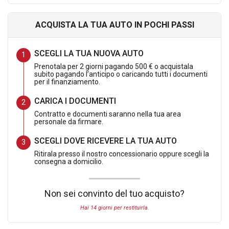
dovesse soddisfarti lo potrai restituire ricevendo l importo
pagato.
ACQUISTA LA TUA AUTO IN POCHI PASSI
Storico Manutenzione:
SCEGLI LA TUA NUOVA AUTO
Prenotala per 2 giorni pagando 500 € o acquistala
Tagliando eseguito a km 17497
subito pagando l’anticipo o caricando tutti i documenti
per il finanziamento.
Tagliando eseguito a km 30353
Tagliando eseguito a km 45500
CARICA I DOCUMENTI
Tagliando eseguito a km 60700
Contratto e documenti saranno nella tua area
personale da firmare.
SCEGLI DOVE RICEVERE LA TUA AUTO
Ritirala presso il nostro concessionario oppure scegli la
LA VETTURA VERRA' CONSEGNATA CON:
consegna a domicilio.
DOPPIE CHIAVI
Non sei convinto del tuo acquisto?
LIBRETTO ISTRUZONI
Hai 14 giorni per restituirla.
PRE/CONSEGNA CON 60 CONTROLLI
GARANZIA 12 MESI