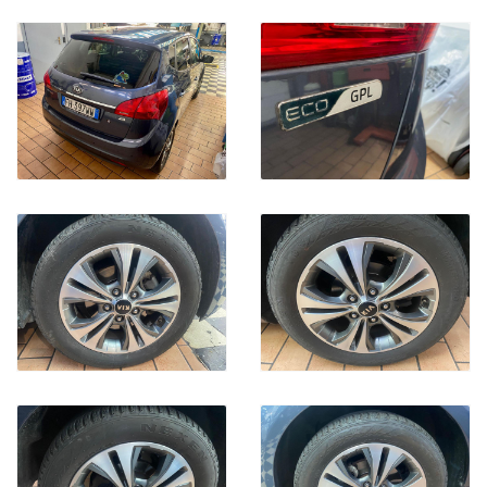
MODELLO
CILINDRATA
ALIMENTAZIONE ( BENZINA, DIESEL, GPL .METANO, IBRIDA)
ANNO IMMATRICOLAZIONE
ALLESTIMENTO
CHILOMETRI PERCORSI