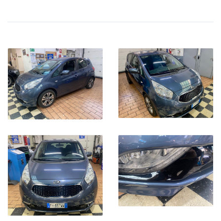
VETTURA FINANZIABILE
SI ACCETTANO PERMUTE
PER UNA VALUTAZIONE ON LINE PIU PRECISA POSSIBILE , VI
RICHIEDIAMO I SEGUENTI DATI DEL VOSTRO VEICOLO DA
PERMUTARE:
TARGA
MARCA