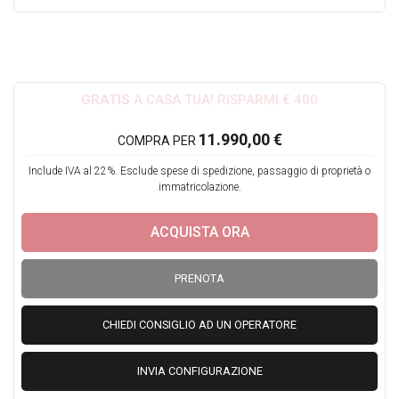
Ecco i 6 motivi principali :
1) Acquisto facile e veloce, anche On line. Sara' il nostro
Team a gestire l iter burocratico e a seguirti passo dopo
GRATIS
A CASA TUA! RISPARMI € 400
passo in tutte le fasi.
11.990,00 €
COMPRA PER
2) consegna a domicilio Gratuita
3) Veicoli certificati e selezionati
Include IVA al 22%. Esclude spese di spedizione, passaggio di proprietà o
4) Garanzia sui nostri veicoli fino a 36 mesi
immatricolazione.
5) Puoi Finanziare la Tua Nuova auto a tassi Agevolati!
ACQUISTA ORA
6) Qualita' a 5 Stelle!
PRENOTA
Formula soddisfatto o Rimborsato:
CHIEDI CONSIGLIO AD UN OPERATORE
Dal ricevimento del veicolo avrai 21 giorni o 500 Km di prova
!
INVIA CONFIGURAZIONE
Potrai quindi testare e provare il tuo nuovo veicolo e se non