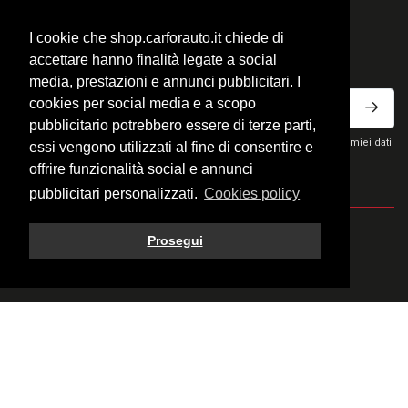
Reso e recesso accessori
I cookie che shop.carforauto.it chiede di
ISCRIVITI ALLA NEWSLETTER
accettare hanno finalità legate a social
media, prestazioni e annunci pubblicitari. I
cookies per social media e a scopo
pubblicitario potrebbero essere di terze parti,
Ho letto la privacy policy del sito e acconsento al trattamento dei miei dati
essi vengono utilizzati al fine di consentire e
personali per ricevere comunicazioni commerciali.
offrire funzionalità social e annunci
pubblicitari personalizzati.
Cookies policy
© 2026 Fratelli Carfora Snc - All rights reserved.
Prosegui
P.IVA 02658930132