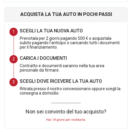
Potrai quindi testare e provare il tuo nuovo veicolo e se non
dovesse soddisfarti lo potrai restituire ricevendo l importo
ACQUISTA LA TUA AUTO IN POCHI PASSI
pagato.
SCEGLI LA TUA NUOVA AUTO
Prenotala per 2 giorni pagando 500 € o acquistala
subito pagando l’anticipo o caricando tutti i documenti
per il finanziamento.
CARICA I DOCUMENTI
La Vettura Verra' Consegnata con :
Contratto e documenti saranno nella tua area
personale da firmare.
Doppie Chiavi
SCEGLI DOVE RICEVERE LA TUA AUTO
Libretto istruzioni
Ritirala presso il nostro concessionario oppure scegli la
Pre Consegna Con 60 Controlli
consegna a domicilio.
Garanzia 12 Mesi
Non sei convinto del tuo acquisto?
Hai 14 giorni per restituirla.