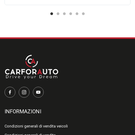
Gli accessori e le specifiche tecniche riportate in questa scheda
sono da considerarsi puramente indicative. Nonostante gli
sforzi fatti per garantire l'accuratezza delle informazioni
precedenti, potrebbero essere presenti alcune imprecisioni. È
importante non affidarsi a tali informazioni e controllare,
contattando la nostra concessionaria, qualunque elemento o
aspetto che potrebbe influenzare la vostra decisione di
acquistare il veicolo. Eventuali incongruenze tra le
caratteristiche presentate nella scheda descrittiva e le effettive
dotazioni del veicolo dipendono dal variare dei listini e dei
contenuti dei pacchetti e non sono imputabili alla nostra volontà
e non costituiscono in alcun modo un vincolo contrattuale per il
venditore. Il prezzo di vendita non comprende tutti gli oneri
accessori vigenti quali ad esempio: il costo del trasferimento di
proprietà, la tassa di possesso, le spese d'istruttoria di eventuali
INFORMAZIONI
finanziamenti o leasing ecc.
I nostri consulenti sono a vostra disposizione per qualsiasi
Condizioni generali di vendita veicoli
chiarimento