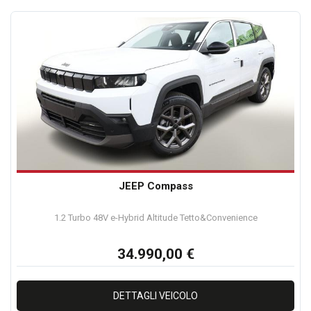
INDICARE I SEGUENTI DATI:
MARCA
MODELLO
ALLESTIMENTO
CILINDRATA
ALIMENTAZIONE( BENZINA ,DIESEL, METANO, GPL, ELETTRICO,
HYBRID)
CHILOMETRI PERCORSI
ANNO IMMATRICOLAZIONE
SEGNALARE SE PRESENTI DANNI MECCANICI E/O
JEEP Compass
CARROZZERIA
1.2 Turbo 48V e-Hybrid Altitude Tetto&Convenience
34.990,00 €
NOTE LEGALI
DETTAGLI VEICOLO