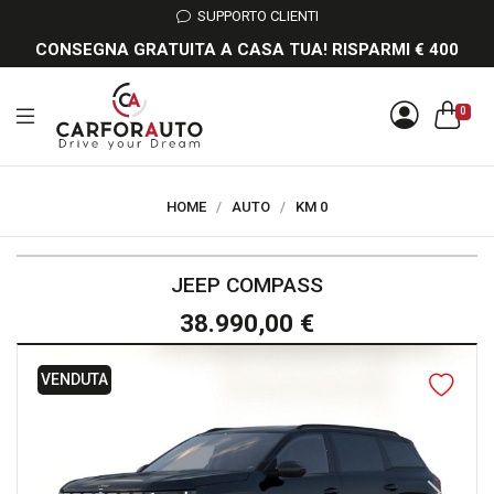
SUPPORTO CLIENTI
CONSEGNA GRATUITA A CASA TUA! RISPARMI € 400
0
HOME
/
AUTO
/
KM 0
JEEP COMPASS
38.990,00 €
VENDUTA