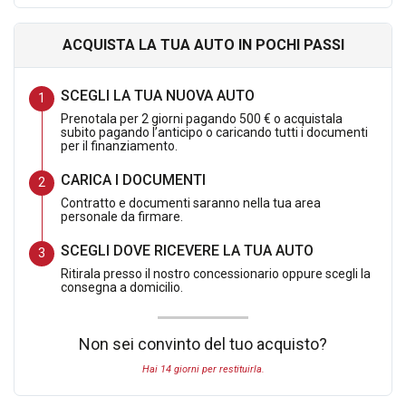
pagato.
ACQUISTA LA TUA AUTO IN POCHI PASSI
DOTAZIONE EXTRA SERIE INCLUSA NELL OFFERTA:
SCEGLI LA TUA NUOVA AUTO
Prenotala per 2 giorni pagando 500 € o acquistala
subito pagando l’anticipo o caricando tutti i documenti
per il finanziamento.
VERNICE
TETTO PANORAMICO
CARICA I DOCUMENTI
CONVENIENCE PACK ( telecamera 360°,sensori di
Contratto e documenti saranno nella tua area
personale da firmare.
parcheggio laterali,Blind Spot Monitoring, active lane
change assist,wrong pedal prevention)
SCEGLI DOVE RICEVERE LA TUA AUTO
Ritirala presso il nostro concessionario oppure scegli la
consegna a domicilio.
Non sei convinto del tuo acquisto?
Hai 14 giorni per restituirla.
DETTAGLIO OFFERTA: