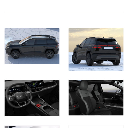
Listino a Nuovo Comprensivo degli accessori e vernice
44.800,00 Euro
SENZA PROMO CARFORAUTO EASY & SAFE : 40.590,00 Euro
CON PROMO CARFORAUTO EASY & SAFE Euro 38.990,00
(offerta valida con sottoscrizione dei servizi finanziari e
assicurativi , escluso gli oneri finanziari)
Ipt/immatricolazioni esclusi