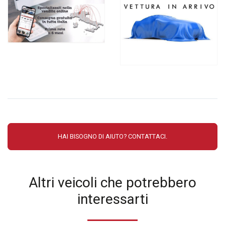
FINANZIA LA TUA AUTO
POTRAI SCEGLIERE FRA NUMEROSE TIPOLOGIE DI
FINANZIAMENTO E CON LA POSSIBILITA' DI AGGIUNGERE
NUMEROSI SERVIZI COME ASSICURAZIONI FURTO INCENDIO,
KASKO, ESTENSIONI GARANZIE E PACCHETTI MANUTENZIONE
CONTATTA I NOSTRI CONSULENTI PER AVERE LA SOLUZIONE
PIU' ADATTA ALLE TUE ESIGENZE.
HAI BISOGNO DI AIUTO? CONTATTACI.
PERMUTA USATO
Altri veicoli che potrebbero
interessarti
ACCETTIAMO IL VOSTRO VEICOLO IN PERMUTA.
PER AVER UNA VALUTAZIONE ON LINE VI PREGHIAMO DI