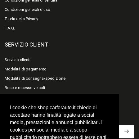
Condizioni generali di vendita
Condizioni generali d'uso
Tutela della Privacy
F.A.Q.
SERVIZIO CLIENTI
Servizio clienti
Modalità di pagamento
Modalità di consegna/spedizione
Reso e recesso veicoli
Reso e recesso accessori
I cookie che shop.carforauto.it chiede di
ISCRIVITI ALLA NEWSLETTER
accettare hanno finalità legate a social
media, prestazioni e annunci pubblicitari. I
cookies per social media e a scopo
pubblicitario potrebbero essere di terze parti,